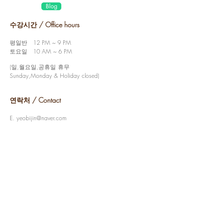
Blog
수강시간 / Office hours
평일반 12 PM ~ 9 PM
토요일 10 AM ~ 6 PM
(일,월요일,공휴일 휴무
Sunday,Monday & Holiday closed)
연락처 / Contact
E.
yeobijin@naver.com
T.
070.8829.5725
KAKAO. 여비진옻칠아카데미
​주소 / Address
서울시 성동구 무학로6길 20-1
(도선동 329-12)
에코하우스 BD, 201호