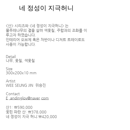
네 정성이 지극허니
<산> 시리즈와 <네 정성이 지극허니> 는
물푸레나무의 결을 살려 색옻칠, 주합과의 조화를 이
루고자 하였습니다.
인테리어 오브제 혹은 차반이나 디저트 트레이로도
사용이 가능합니다.
Detail
​나무, 옻칠, 색옻칠
Size
300x200x10 mm
Artist
WEE SEUNG JIN
위승진
Contact
E. andinglov@naver.com
​산1: ￦590,000
꽃핀 파란 산: ￦378,000
​네 정성이 지극 허니:￦420,000