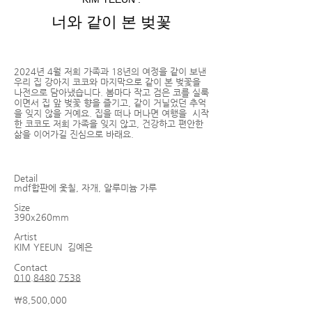
너와 같이 본 벚꽃
2024년 4월 저희 가족과 18년의 여정을 같이 보낸
우리 집 강아지 코코와 마지막으로 같이 본 벚꽃을
나전으로 담아냈습니다. 봄마다 작고 검은 코를 실룩
이면서 집 앞 벚꽃 향을 즐기고, 같이 거닐었던 추억
을 잊지 않을 거예요. 집을 떠나 머나면 여행을 시작
한 코코도 저희 가족을 잊지 않고, 건강하고 편안한
삶을 이어가길 진심으로 바래요.
Detail
mdf합판에 옻칠, 자개, 알루미늄 가루
Size
390x260mm
Artist
KIM YEEUN
김예은
Contact
010.8480.7538
￦8,500,000