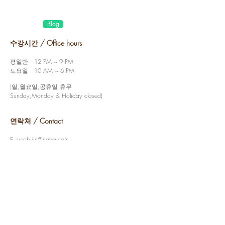
Blog
수강시간 / Office hours
평일반 12 PM ~ 9 PM
토요일 10 AM ~ 6 PM
(일,월요일,공휴일 휴무
Sunday,Monday & Holiday closed)
연락처 / Contact
E.
yeobijin@naver.com
T.
070.8829.5725
KAKAO. 여비진옻칠아카데미
​주소 / Address
서울시 성동구 무학로6길 20-1